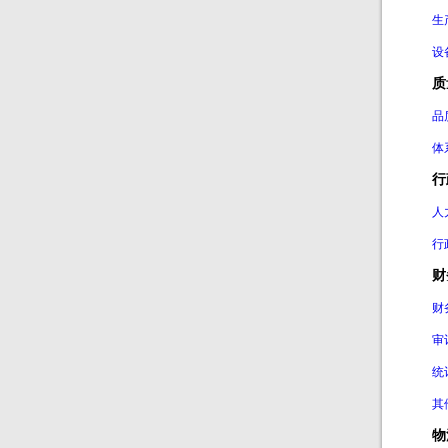
生
设
质
品
体
行
人
行
财
财
审
统
其
物