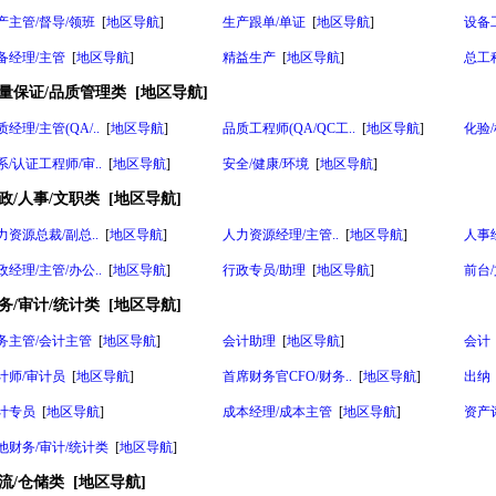
产主管/督导/领班
[
地区导航
]
生产跟单/单证
[
地区导航
]
设备
备经理/主管
[
地区导航
]
精益生产
[
地区导航
]
总工
量保证/品质管理类
[
地区导航
]
质经理/主管(QA/..
[
地区导航
]
品质工程师(QA/QC工..
[
地区导航
]
化验/
系/认证工程师/审..
[
地区导航
]
安全/健康/环境
[
地区导航
]
政/人事/文职类
[
地区导航
]
力资源总裁/副总..
[
地区导航
]
人力资源经理/主管..
[
地区导航
]
人事
政经理/主管/办公..
[
地区导航
]
行政专员/助理
[
地区导航
]
前台/
务/审计/统计类
[
地区导航
]
务主管/会计主管
[
地区导航
]
会计助理
[
地区导航
]
会计
计师/审计员
[
地区导航
]
首席财务官CFO/财务..
[
地区导航
]
出纳
计专员
[
地区导航
]
成本经理/成本主管
[
地区导航
]
资产
他财务/审计/统计类
[
地区导航
]
流/仓储类
[
地区导航
]