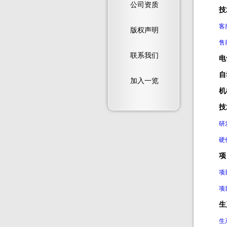
公司资质
技
客
版权声明
售
联系我们
电
自
加入一览
机
技
研
硬
项
项
项
生
生