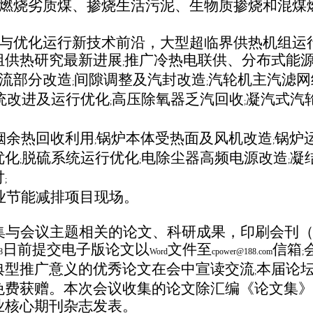
燃烧劣质煤、掺烧生活污泥、生物质掺烧和混煤
与优化运行新技术前沿，大型超临界供热机组运
组供热研究最新进展
推广冷热电联供、分布式能
;
流部分改造
间隙调整及汽封改造
汽轮机主汽滤网
;
;
统改进及运行优化
高压除氧器乏汽回收
凝汽式汽
;
;
烟余热回收利用
锅炉本体受热面及风机改造
锅炉
;
;
优化
脱硫系统运行优化
电除尘器高频电源改造
凝
;
;
;
讨
;
业节能减排项目现场。
集与会议主题相关的论文、科研成果，印刷会刊
日前提交电子版论文以
文件至
信箱
8
Word
cpower@188.com
;
典型推广意义的优秀论文在会中宣读交流
本届论
;
免费获赠。
本次会议收集的论文除汇编《论文集》
业核心期刊杂志发表。