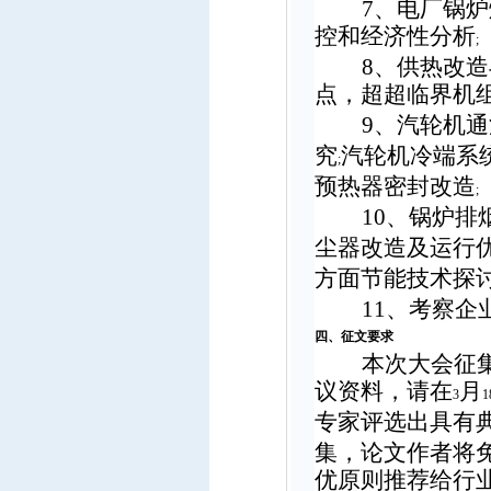
7
、电厂锅炉
控和经济性分析
;
8
、供热改造
点，超超临界机
9
、汽轮机通
究
汽轮机冷端系
;
预热器密封改造
;
10
、锅炉排
尘器改造及运行
方面节能技术探
11
、考察企
四、征文要求
本次大会征
议资料，请在
月
3
1
专家评选出具有
集，论文作者将
优原则推荐给行