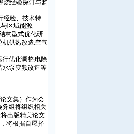
燃烧经验探讨与监
行经验、技术特
源与区域能源
;
结构型式优化研
轮机供热改造
空气
;
运行优化调整
电除
;
结水泵变频改造等
（论文集）作为会
会务组将组织相关
坛将出版精美论文
，将根据自愿择