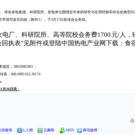
性，请各发电集团、科研院所、发电单位围绕近年来的研究与应用经验和存在的典型问
尽早填写发言回执（附件
2
），于
3
月
17
日前传送会务组。
火电厂、科研院所、高等院校会务费
1700
元
/
人，
会回执表”见附件或登陆中国热电产业网下载；食
李德意：
18610081801
；
传真：
400-6981163-30174
m
年1月26日讯：
新浪微博
人人网
豆瓣网
MSN
腾讯微博