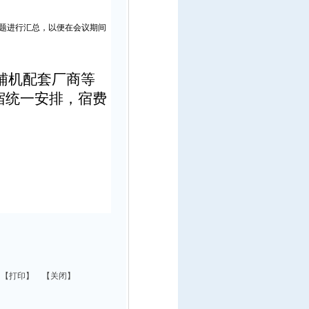
题进行汇总，以便在会议期间
辅机配
套厂商等
宿统一安排，宿费
【
打印
】 【
关闭
】