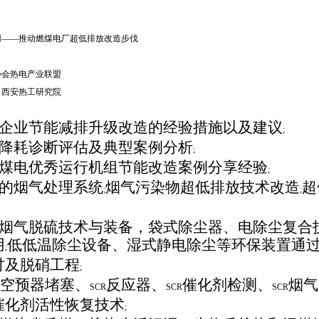
用
——
推动燃煤电厂超低排放改造步伐
协会热电产业联盟
、西安热工研究院
企业节能减排升级改造的经验措施以及建议
;
降耗诊断评估及典型案例分析
;
煤电优秀运行机组节能改造案例分享经验
;
的烟气处理系统
烟气污染物超低排放技术改造
超
;
;
烟气脱硫技术与装备，袋式除尘器、电除尘复合
用
低低温除尘设备、湿式静电除尘等环保装置通
;
讨及脱硝工程
;
空预器堵塞、
反应器、
催化剂检测、
烟气
SCR
SCR
SCR
催化剂活性恢复技术
;